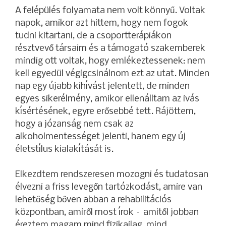
A felépülés folyamata nem volt könnyű. Voltak
napok, amikor azt hittem, hogy nem fogok
tudni kitartani, de a csoportterápiákon
résztvevő társaim és a támogató szakemberek
mindig ott voltak, hogy emlékeztessenek: nem
kell egyedül végigcsinálnom ezt az utat. Minden
nap egy újabb kihívást jelentett, de minden
egyes sikerélmény, amikor ellenálltam az ivás
kísértésének, egyre erősebbé tett. Rájöttem,
hogy a józanság nem csak az
alkoholmentességet jelenti, hanem egy új
életstílus kialakítását is.
Elkezdtem rendszeresen mozogni és tudatosan
élvezni a friss levegőn tartózkodást, amire van
lehetőség bőven abban a rehabilitációs
központban, amiről most írok – amitől jobban
éreztem magam mind fizikailag, mind