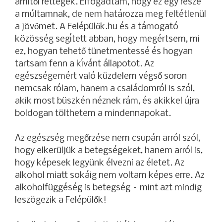
amitől rettegek. Elfogadtam, hogy ez egy része
a múltamnak, de nem határozza meg feltétlenül
a jövőmet. A Felépülők.hu és a támogató
közösség segített abban, hogy megértsem, mi
ez, hogyan tehető tünetmentessé és hogyan
tartsam fenn a kívánt állapotot. Az
egészségemért való küzdelem végső soron
nemcsak rólam, hanem a családomról is szól,
akik most büszkén néznek rám, és akikkel újra
boldogan tölthetem a mindennapokat.
Az egészség megőrzése nem csupán arról szól,
hogy elkerüljük a betegségeket, hanem arról is,
hogy képesek legyünk élvezni az életet. Az
alkohol miatt sokáig nem voltam képes erre. Az
alkoholfüggéség is betegség – mint azt mindig
leszögezik a Felépülők!