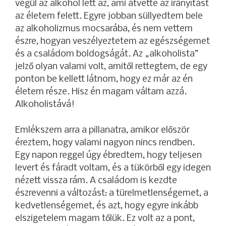
végül az alkohol lett az, ami átvette az irányítást
az életem felett. Egyre jobban süllyedtem bele
az alkoholizmus mocsarába, és nem vettem
észre, hogyan veszélyeztetem az egészségemet
és a családom boldogságát. Az „alkoholista”
jelző olyan valami volt, amitől rettegtem, de egy
ponton be kellett látnom, hogy ez már az én
életem része. Hisz én magam váltam azzá.
Alkoholistává!
Emlékszem arra a pillanatra, amikor először
éreztem, hogy valami nagyon nincs rendben.
Egy napon reggel úgy ébredtem, hogy teljesen
levert és fáradt voltam, és a tükörből egy idegen
nézett vissza rám. A családom is kezdte
észrevenni a változást: a türelmetlenségemet, a
kedvetlenségemet, és azt, hogy egyre inkább
elszigetelem magam tőlük. Ez volt az a pont,