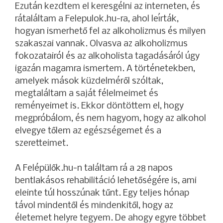
Ezután kezdtem el keresgélni az interneten, és
rátaláltam a Felepulok.hu-ra, ahol leírták,
hogyan ismerhető fel az alkoholizmus és milyen
szakaszai vannak. Olvasva az alkoholizmus
fokozatairól és az alkoholista tagadásáról úgy
igazán magamra ismertem. A történetekben,
amelyek mások küzdelméről szóltak,
megtaláltam a saját félelmeimet és
reményeimet is. Ekkor döntöttem el, hogy
megpróbálom, és nem hagyom, hogy az alkohol
elvegye tőlem az egészségemet és a
szeretteimet.
A Felépülők.hu-n találtam rá a 28 napos
bentlakásos rehabilitáció lehetőségére is, ami
eleinte túl hosszúnak tűnt. Egy teljes hónap
távol mindentől és mindenkitől, hogy az
életemet helyre tegyem. De ahogy egyre többet