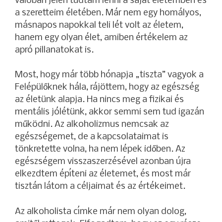
valóban jelen tudtam lenni a saját életemben és
a szeretteim életében. Már nem egy homályos,
másnapos napokkal teli lét volt az életem,
hanem egy olyan élet, amiben értékelem az
apró pillanatokat is.
Most, hogy már több hónapja „tiszta” vagyok a
Felépülőknek hála, rájöttem, hogy az egészség
az életünk alapja. Ha nincs meg a fizikai és
mentális jólétünk, akkor semmi sem tud igazán
működni. Az alkoholizmus nemcsak az
egészségemet, de a kapcsolataimat is
tönkretette volna, ha nem lépek időben. Az
egészségem visszaszerzésével azonban újra
elkezdtem építeni az életemet, és most már
tisztán látom a céljaimat és az értékeimet.
Az alkoholista címke már nem olyan dolog,