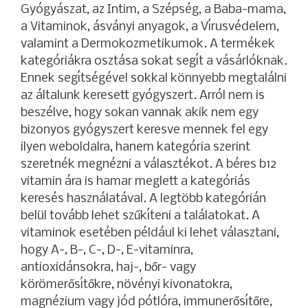
Gyógyászat, az Intim, a Szépség, a Baba-mama,
a Vitaminok, ásványi anyagok, a Vírusvédelem,
valamint a Dermokozmetikumok. A termékek
kategóriákra osztása sokat segít a vásárlóknak.
Ennek segítségével sokkal könnyebb megtalálni
az általunk keresett gyógyszert. Arról nem is
beszélve, hogy sokan vannak akik nem egy
bizonyos gyógyszert keresve mennek fel egy
ilyen weboldalra, hanem kategória szerint
szeretnék megnézni a választékot. A béres b12
vitamin ára is hamar meglett a kategóriás
keresés használatával. A legtöbb kategórián
belül tovább lehet szűkíteni a találatokat. A
vitaminok esetében például ki lehet választani,
hogy A-, B-, C-, D-, E-vitaminra,
antioxidánsokra, haj-, bőr- vagy
körömerősítőkre, növényi kivonatokra,
magnézium vagy jód pótlóra, immunerősítőre,