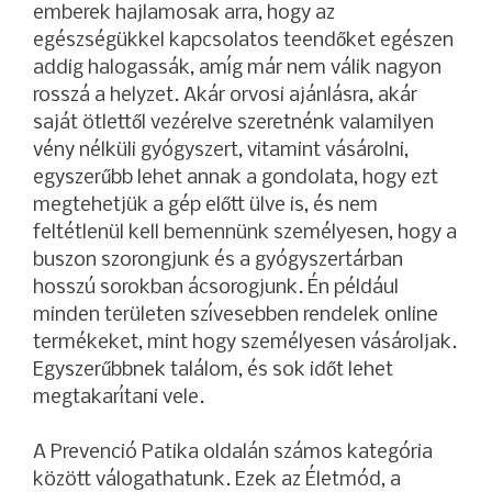
emberek hajlamosak arra, hogy az
egészségükkel kapcsolatos teendőket egészen
addig halogassák, amíg már nem válik nagyon
rosszá a helyzet. Akár orvosi ajánlásra, akár
saját ötlettől vezérelve szeretnénk valamilyen
vény nélküli gyógyszert, vitamint vásárolni,
egyszerűbb lehet annak a gondolata, hogy ezt
megtehetjük a gép előtt ülve is, és nem
feltétlenül kell bemennünk személyesen, hogy a
buszon szorongjunk és a gyógyszertárban
hosszú sorokban ácsorogjunk. Én például
minden területen szívesebben rendelek online
termékeket, mint hogy személyesen vásároljak.
Egyszerűbbnek találom, és sok időt lehet
megtakarítani vele.
A Prevenció Patika oldalán számos kategória
között válogathatunk. Ezek az Életmód, a