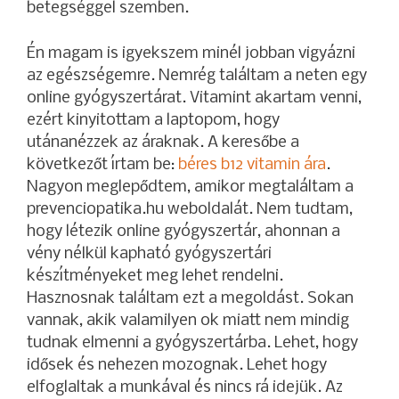
betegséggel szemben.
Én magam is igyekszem minél jobban vigyázni
az egészségemre. Nemrég találtam a neten egy
online gyógyszertárat. Vitamint akartam venni,
ezért kinyitottam a laptopom, hogy
utánanézzek az áraknak. A keresőbe a
következőt írtam be:
béres b12 vitamin ára
.
Nagyon meglepődtem, amikor megtaláltam a
prevenciopatika.hu weboldalát. Nem tudtam,
hogy létezik online gyógyszertár, ahonnan a
vény nélkül kapható gyógyszertári
készítményeket meg lehet rendelni.
Hasznosnak találtam ezt a megoldást. Sokan
vannak, akik valamilyen ok miatt nem mindig
tudnak elmenni a gyógyszertárba. Lehet, hogy
idősek és nehezen mozognak. Lehet hogy
elfoglaltak a munkával és nincs rá idejük. Az