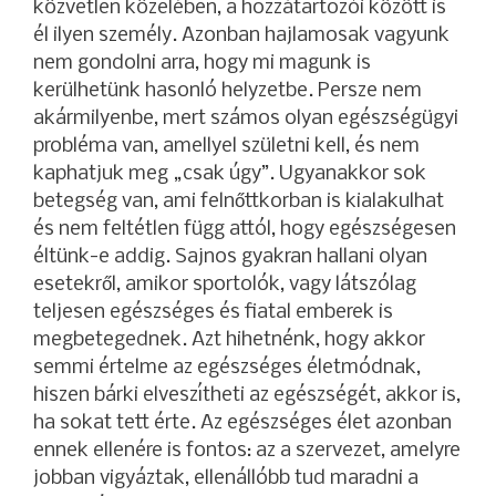
közvetlen közelében, a hozzátartozói között is
él ilyen személy. Azonban hajlamosak vagyunk
nem gondolni arra, hogy mi magunk is
kerülhetünk hasonló helyzetbe. Persze nem
akármilyenbe, mert számos olyan egészségügyi
probléma van, amellyel születni kell, és nem
kaphatjuk meg „csak úgy”. Ugyanakkor sok
betegség van, ami felnőttkorban is kialakulhat
és nem feltétlen függ attól, hogy egészségesen
éltünk-e addig. Sajnos gyakran hallani olyan
esetekről, amikor sportolók, vagy látszólag
teljesen egészséges és fiatal emberek is
megbetegednek. Azt hihetnénk, hogy akkor
semmi értelme az egészséges életmódnak,
hiszen bárki elveszítheti az egészségét, akkor is,
ha sokat tett érte. Az egészséges élet azonban
ennek ellenére is fontos: az a szervezet, amelyre
jobban vigyáztak, ellenállóbb tud maradni a